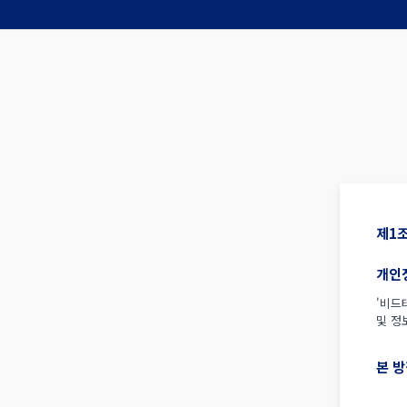
제1조
개인
'비드
및 정
본 방