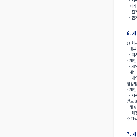
· 사
- 회
· 전
· 전
6. 
1) 
- 내
· 회
- 개
· 개
- 개
· 개
침입방
- 개
· 사
별도 
- 해
· 해
주기적
7. 