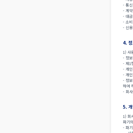
- 통
- 계
- 대
- 소
- 신
4. 
1) 
- 정
- 제
- 개
- 개
- 정
하여 
- 회
5. 
1) 
파기의
- 파